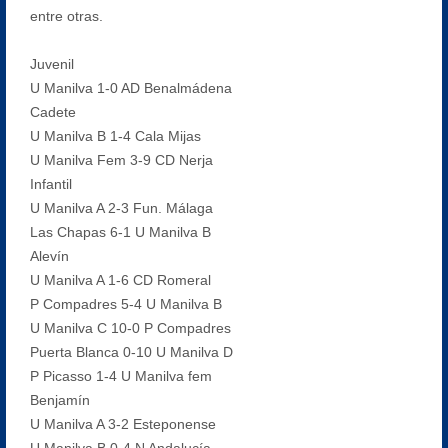
entre otras.
Juvenil
U Manilva 1-0 AD Benalmádena
Cadete
U Manilva B 1-4 Cala Mijas
U Manilva Fem 3-9 CD Nerja
Infantil
U Manilva A 2-3 Fun. Málaga
Las Chapas 6-1 U Manilva B
Alevín
U Manilva A 1-6 CD Romeral
P Compadres 5-4 U Manilva B
U Manilva C 10-0 P Compadres
Puerta Blanca 0-10 U Manilva D
P Picasso 1-4 U Manilva fem
Benjamín
U Manilva A 3-2 Esteponense
U Manilva B 0-4 N Andalucía