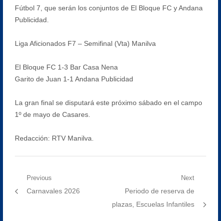
Fútbol 7, que serán los conjuntos de El Bloque FC y Andana
Publicidad.
Liga Aficionados F7 – Semifinal (Vta) Manilva
El Bloque FC 1-3 Bar Casa Nena
Garito de Juan 1-1 Andana Publicidad
La gran final se disputará este próximo sábado en el campo
1º de mayo de Casares.
Redacción: RTV Manilva.
Navegación
Previous
Next
Previous
Next
Carnavales 2026
Periodo de reserva de
de
post:
post:
plazas, Escuelas Infantiles
entradas