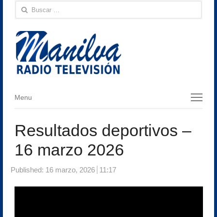
Buscar:
Menu
Menu
Resultados deportivos –
16 marzo 2026
Published:
16 marzo, 2026
11:17