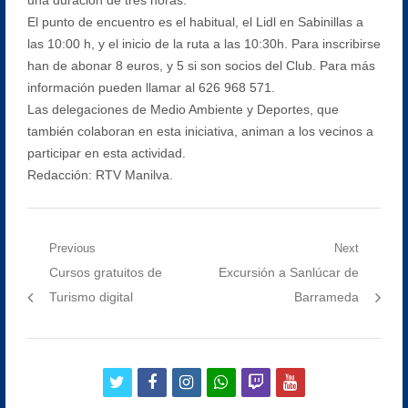
El punto de encuentro es el habitual, el Lidl en Sabinillas a
las 10:00 h, y el inicio de la ruta a las 10:30h. Para inscribirse
han de abonar 8 euros, y 5 si son socios del Club. Para más
información pueden llamar al 626 968 571.
Las delegaciones de Medio Ambiente y Deportes, que
también colaboran en esta iniciativa, animan a los vecinos a
participar en esta actividad.
Redacción: RTV Manilva.
Navegación
Previous
Next
Previous
Next
Cursos gratuitos de
Excursión a Sanlúcar de
de
post:
post:
Turismo digital
Barrameda
entradas
twitter
facebook
instagram
whatsapp
twitch
youtube