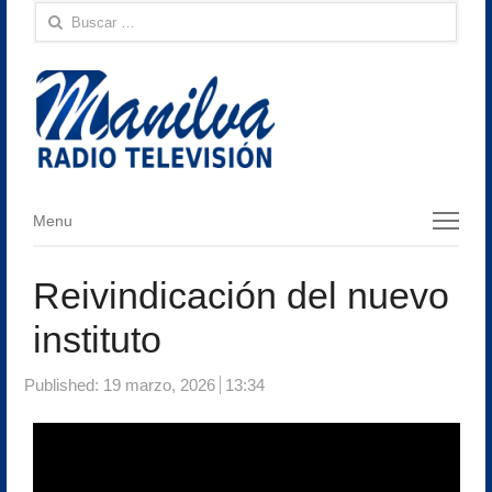
Buscar:
Menu
Menu
Reivindicación del nuevo
instituto
Published:
19 marzo, 2026
13:34