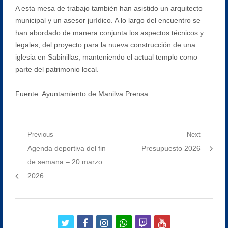
A esta mesa de trabajo también han asistido un arquitecto
municipal y un asesor jurídico. A lo largo del encuentro se
han abordado de manera conjunta los aspectos técnicos y
legales, del proyecto para la nueva construcción de una
iglesia en Sabinillas, manteniendo el actual templo como
parte del patrimonio local.
Fuente: Ayuntamiento de Manilva Prensa
Navegación
Previous
Next
Previous
Next
Agenda deportiva del fin
Presupuesto 2026
de
post:
post:
de semana – 20 marzo
entradas
2026
twitter
facebook
instagram
whatsapp
twitch
youtube