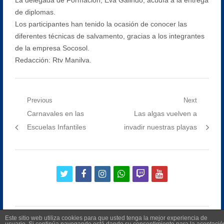
de diplomas.
Los participantes han tenido la ocasión de conocer las
diferentes técnicas de salvamento, gracias a los integrantes
de la empresa Socosol.
Redacción: Rtv Manilva.
Navegación
Previous
Next
Previous
Next
Carnavales en las
Las algas vuelven a
de
post:
post:
Escuelas Infantiles
invadir nuestras playas
entradas
twitter
facebook
instagram
whatsapp
twitch
youtube
Este sitio web utiliza cookies para que usted tenga la mejor experiencia de