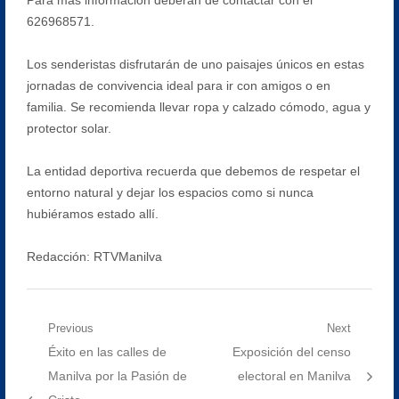
626968571.
Los senderistas disfrutarán de uno paisajes únicos en estas
jornadas de convivencia ideal para ir con amigos o en
familia. Se recomienda llevar ropa y calzado cómodo, agua y
protector solar.
La entidad deportiva recuerda que debemos de respetar el
entorno natural y dejar los espacios como si nunca
hubiéramos estado allí.
Redacción: RTVManilva
Navegación
Previous
Next
Previous
Next
Éxito en las calles de
Exposición del censo
de
post:
post:
Manilva por la Pasión de
electoral en Manilva
entradas