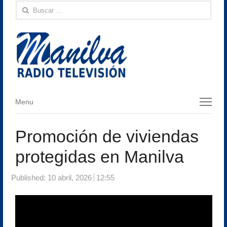
Buscar:
Menu
Menu
Promoción de viviendas
protegidas en Manilva
Published:
10 abril, 2026
12:55