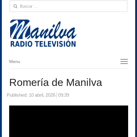
Buscar:
Menu
Menu
Romería de Manilva
Published:
10 abril, 2026
09:39