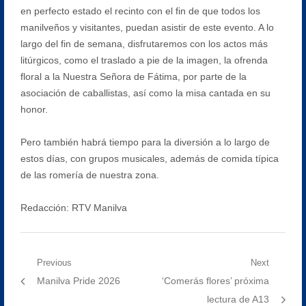
en perfecto estado el recinto con el fin de que todos los
manilveños y visitantes, puedan asistir de este evento. A lo
largo del fin de semana, disfrutaremos con los actos más
litúrgicos, como el traslado a pie de la imagen, la ofrenda
floral a la Nuestra Señora de Fátima, por parte de la
asociación de caballistas, así como la misa cantada en su
honor.
Pero también habrá tiempo para la diversión a lo largo de
estos días, con grupos musicales, además de comida típica
de las romería de nuestra zona.
Redacción: RTV Manilva
Navegación
Previous
Next
Previous
Next
Manilva Pride 2026
‘Comerás flores’ próxima
de
post:
post:
lectura de A13