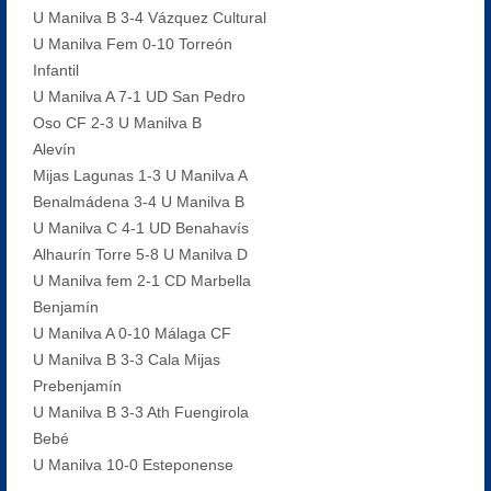
U Manilva B 3-4 Vázquez Cultural
U Manilva Fem 0-10 Torreón
Infantil
U Manilva A 7-1 UD San Pedro
Oso CF 2-3 U Manilva B
Alevín
Mijas Lagunas 1-3 U Manilva A
Benalmádena 3-4 U Manilva B
U Manilva C 4-1 UD Benahavís
Alhaurín Torre 5-8 U Manilva D
U Manilva fem 2-1 CD Marbella
Benjamín
U Manilva A 0-10 Málaga CF
U Manilva B 3-3 Cala Mijas
Prebenjamín
U Manilva B 3-3 Ath Fuengirola
Bebé
U Manilva 10-0 Esteponense