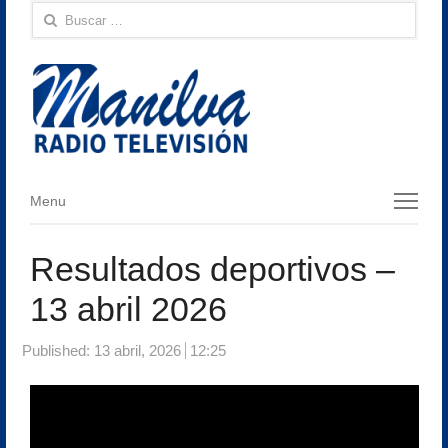
Buscar:
Menu
Menu
Resultados deportivos –
13 abril 2026
Published:
13 abril, 2026
12:25