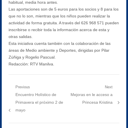
habitual, media hora antes.
Las aportaciones son de 5 euros para los socios y 8 para los
que no lo son, mientras que los niños pueden realizar la
actividad de forma gratuita. A través del 626 968 571 pueden
inscribirse o recibir toda la información acerca de esta y
otras salidas.
Esta iniciativa cuenta también con la colaboración de las
áreas de Medio ambiente y Deportes, dirigidas por Pilar
Zúñiga y Rogelio Pascual.
Redacción: RTV Manilva.
Navegación
Previous
Next
Previous
Next
Encuentro Holístico de
Mejoras en le acceso a
de
post:
post:
Primavera el próximo 2 de
Princesa Kristina
entradas
mayo