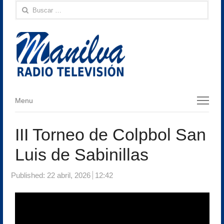
Buscar:
Menu
Menu
III Torneo de Colpbol San
Luis de Sabinillas
Published:
22 abril, 2026
12:42