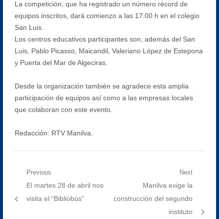
La competición, que ha registrado un número récord de
equipos inscritos, dará comienzo a las 17:00 h en el colegio
San Luis.
Los centros educativos participantes son, además del San
Luis, Pablo Picasso, Maicandil, Valeriano López de Estepona
y Puerta del Mar de Algeciras.
Desde la organización también se agradece esta amplia
participación de equipos así como a las empresas locales
que colaboran con este evento.
Redacción: RTV Manilva.
Navegación
Previous
Next
Previous
Next
El martes 28 de abril nos
Manilva exige la
de
post:
post:
visita el “Bibliobús”
construcción del segundo
entradas
instituto