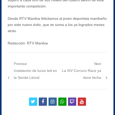
importante competición.
Desde RTV Manilva felicitamos al joven deportista manilveño
por este nuevo éxito, que se suma a los ya logrados meses
atrás.
Redacción: RTV Manilva.
Navegación
Previous
Next
Previous
Next
Instalación de luces led en
La XIV Corruco Race ya
de
post:
post:
la Senda Litoral
tiene fecha
entradas
twitter
facebook
instagram
whatsapp
twitch
youtube