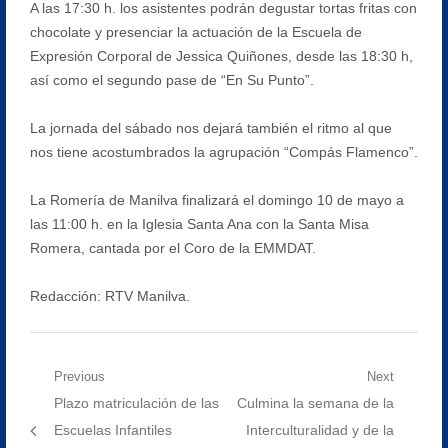
A las 17:30 h. los asistentes podrán degustar tortas fritas con
chocolate y presenciar la actuación de la Escuela de
Expresión Corporal de Jessica Quiñones, desde las 18:30 h,
así como el segundo pase de “En Su Punto”.
La jornada del sábado nos dejará también el ritmo al que
nos tiene acostumbrados la agrupación “Compás Flamenco”.
La Romería de Manilva finalizará el domingo 10 de mayo a
las 11:00 h. en la Iglesia Santa Ana con la Santa Misa
Romera, cantada por el Coro de la EMMDAT.
Redacción: RTV Manilva.
Navegación
Previous
Next
Previous
Next
Plazo matriculación de las
Culmina la semana de la
de
post:
post:
Escuelas Infantiles
Interculturalidad y de la