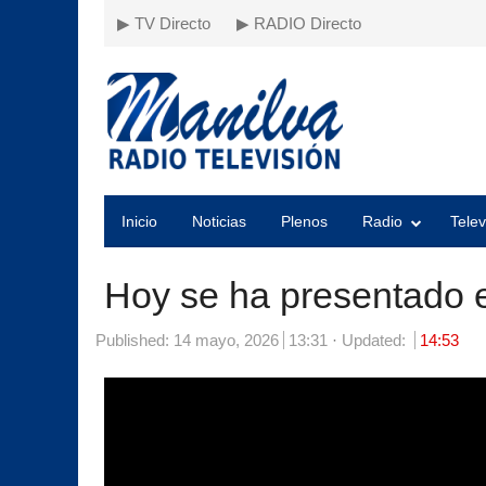
▶ TV Directo
▶ RADIO Directo
Inicio
Noticias
Plenos
Radio
Telev
Hoy se ha presentado e
Published:
14 mayo, 2026
13:31
Updated:
14:53