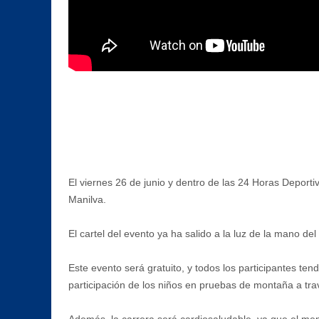
El viernes 26 de junio y dentro de las 24 Horas Deporti
Manilva.
El cartel del evento ya ha salido a la luz de la mano d
Este evento será gratuito, y todos los participantes ten
participación de los niños en pruebas de montaña a travé
Además, la carrera será cardiosaludable, ya que el men