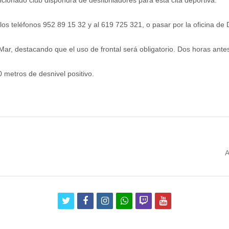
os teléfonos 952 89 15 32 y al 619 725 321, o pasar por la oficina de 
 Mar, destacando que el uso de frontal será obligatorio. Dos horas ante
0 metros de desnivel positivo.
N
A
p
twitter
facebook
instagram
whatsapp
twitch
youtube