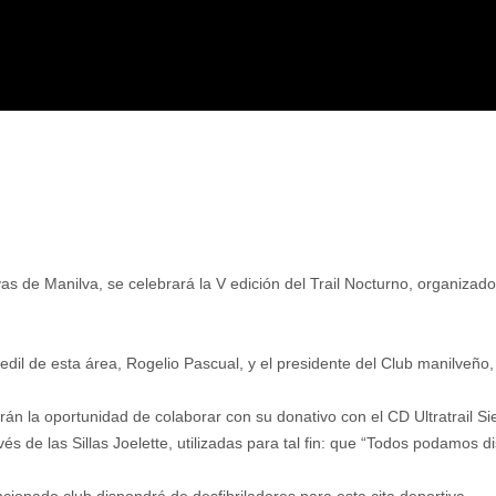
vas de Manilva, se celebrará la V edición del Trail Nocturno, organiza
el edil de esta área, Rogelio Pascual, y el presidente del Club manilve
drán la oportunidad de colaborar con su donativo con el CD Ultratrail Si
s de las Sillas Joelette, utilizadas para tal fin: que “Todos podamos d
cionado club dispondrá de desfibriladores para esta cita deportiva.