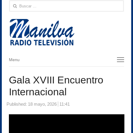
Buscar:
Menu
Menu
Gala XVIII Encuentro
Internacional
Published:
18 mayo, 2026
11:41