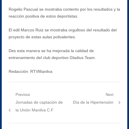
Rogelio Pascual se mostraba contento por los resultados y la
reacción positiva de estos deportistas.
El edil Marcos Ruiz se mostraba orgulloso del resultado del
proyecto de estas aulas polivalentes.
Des esta manera se ha mejorada la calidad de
entrenamiento del club deportivo Gladius Team.
Redacción: RTVManilva
Navegación
Previous
Next
Previous
Next
Jornadas de captación de
Día de la Hipertensión
de
post:
post:
la Unión Manilva C.F
entradas