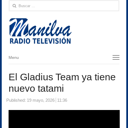
Buscar:
Menu
Menu
El Gladius Team ya tiene
nuevo tatami
Published:
19 mayo, 2026
11:36