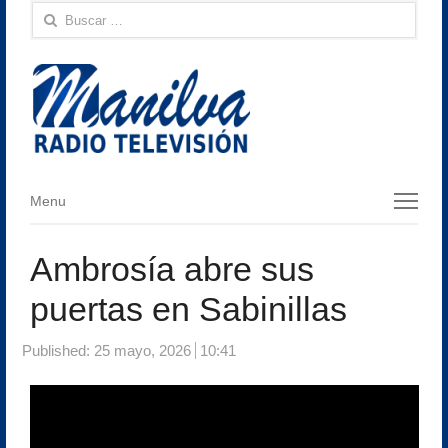
Buscar:
Menu
Menu
Ambrosía abre sus
puertas en Sabinillas
Published:
25 mayo, 2026
10:41