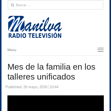
Buscar:
Menu
Menu
Mes de la familia en los
talleres unificados
Published:
26 mayo, 2026
10:44