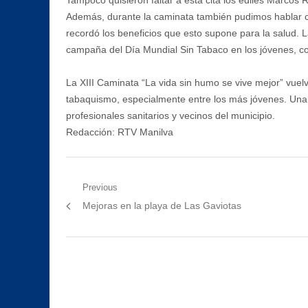
Además, durante la caminata también pudimos hablar co
recordó los beneficios que esto supone para la salud. 
campaña del Día Mundial Sin Tabaco en los jóvenes, co
La XIII Caminata “La vida sin humo se vive mejor” vuelv
tabaquismo, especialmente entre los más jóvenes. Una j
profesionales sanitarios y vecinos del municipio.
Redacción: RTV Manilva
Navegación
Previous
Previous
Mejoras en la playa de Las Gaviotas
de
post:
entradas