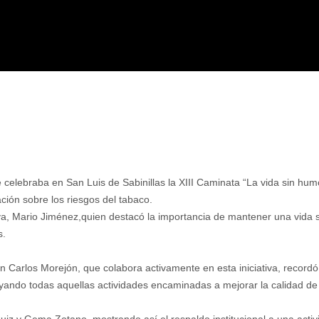
celebraba en San Luis de Sabinillas la XIII Caminata “La vida sin humo
ación sobre los riesgos del tabaco.
va, Mario Jiménez,quien destacó la importancia de mantener una vida s
s.
 Carlos Morejón, que colabora activamente en esta iniciativa, record
ando todas aquellas actividades encaminadas a mejorar la calidad de 
Ruiz y Gema Zotano, mostrando así el respaldo institucional a una activ