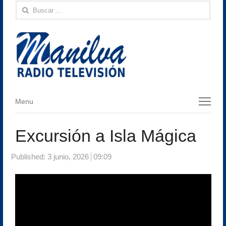
Buscar:
Menu
Menu
Excursión a Isla Mágica
Published:
3 junio, 2026
09:09