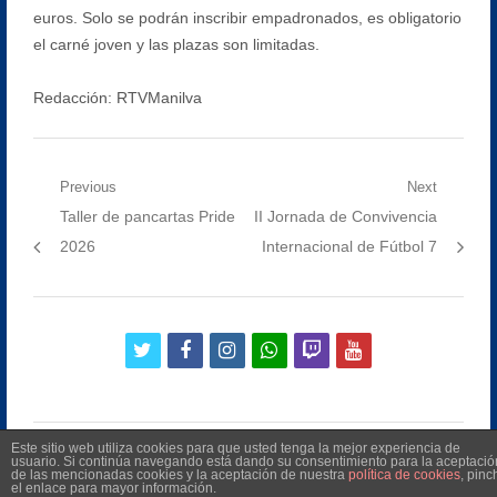
euros. Solo se podrán inscribir empadronados, es obligatorio
el carné joven y las plazas son limitadas.
Redacción: RTVManilva
Navegación
Previous
Next
Previous
Next
Taller de pancartas Pride
II Jornada de Convivencia
de
post:
post:
2026
Internacional de Fútbol 7
entradas
twitter
facebook
instagram
whatsapp
twitch
youtube
Este sitio web utiliza cookies para que usted tenga la mejor experiencia de
usuario. Si continúa navegando está dando su consentimiento para la aceptació
de las mencionadas cookies y la aceptación de nuestra
política de cookies
, pinc
el enlace para mayor información.
©
2026
Radio Televisión Municipal de Manilva