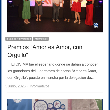
Igualdad y Diversidad
Informativos
Premios “Amor es Amor, con
Orgullo”
El CIVIMA fue el escenario donde se daban a conocer
los ganadores del II certamen de cortos “Amor es Amor,
con Orgullo”, puesto en marcha por la delegación de…
Author
9 junio, 2026
Informativos