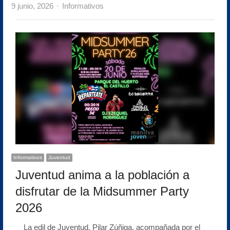
Author
9 junio, 2026
Informativos
Informativos
Juventud
Juventud anima a la población a
disfrutar de la Midsummer Party
2026
La edil de Juventud, Pilar Zúñiga, acompañada por el