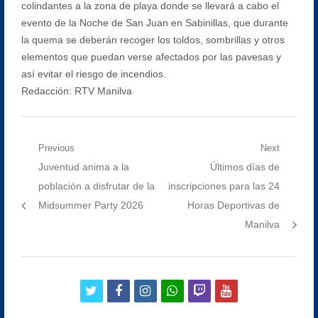
colindantes a la zona de playa donde se llevará a cabo el
evento de la Noche de San Juan en Sabinillas, que durante
la quema se deberán recoger los toldos, sombrillas y otros
elementos que puedan verse afectados por las pavesas y
así evitar el riesgo de incendios.
Redacción: RTV Manilva
Navegación
Previous
Next
Previous
Next
Juventud anima a la
Últimos días de
de
post:
post:
población a disfrutar de la
inscripciones para las 24
entradas
Midsummer Party 2026
Horas Deportivas de
Manilva
twitter
facebook
instagram
whatsapp
twitch
youtube