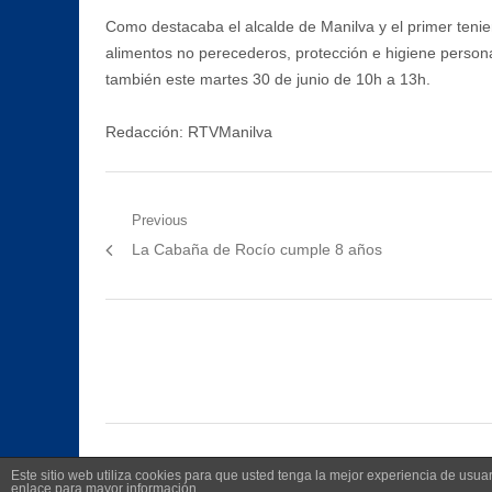
Como destacaba el alcalde de Manilva y el primer tenie
alimentos no perecederos, protección e higiene person
también este martes 30 de junio de 10h a 13h.
Redacción: RTVManilva
Navegación
Previous
Previous
La Cabaña de Rocío cumple 8 años
de
post:
entradas
Este sitio web utiliza cookies para que usted tenga la mejor experiencia de us
enlace para mayor información.