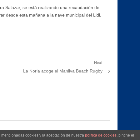
ura Salazar, se está realizando una recaudación de
ar desde esta mañana a la nave municipal del Lidl,
Next
Next
La Noria acoge el Manilva Beach Rugby
post:
as mencionadas cookies y la aceptación de nuestra
política de cookies
, pinche el