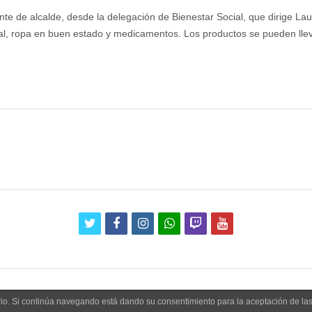
nte de alcalde, desde la delegación de Bienestar Social, que dirige La
al, ropa en buen estado y medicamentos. Los productos se pueden llev
twitter
facebook
instagram
whatsapp
twitch
youtube
uario. Si continúa navegando está dando su consentimiento para la aceptación de l