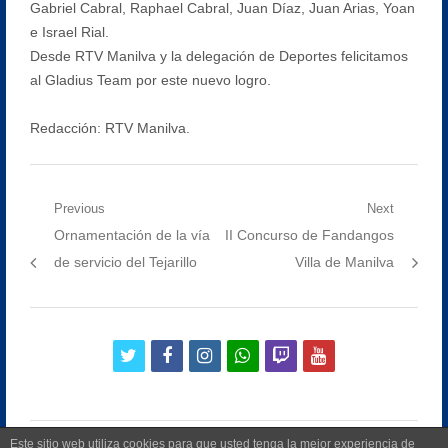
Gabriel Cabral, Raphael Cabral, Juan Díaz, Juan Arias, Yoan
e Israel Rial.
Desde RTV Manilva y la delegación de Deportes felicitamos
al Gladius Team por este nuevo logro.
Redacción: RTV Manilva.
Navegación
Previous
Next
Previous
Next
Ornamentación de la vía
II Concurso de Fandangos
de
post:
post:
de servicio del Tejarillo
Villa de Manilva
entradas
twitter
facebook
instagram
whatsapp
twitch
youtube
Este sitio web utiliza cookies para que usted tenga la mejor experiencia de