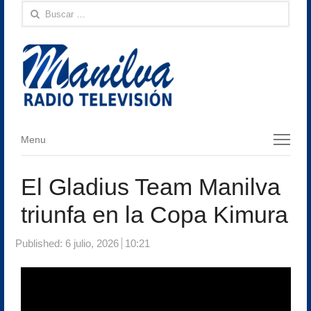
Buscar:
Menu
Menu
El Gladius Team Manilva
triunfa en la Copa Kimura
Published:
6 julio, 2026
10:21