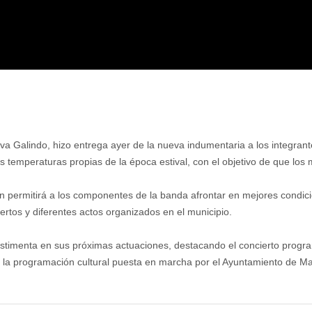
a Galindo, hizo entrega ayer de la nueva indumentaria a los integran
 temperaturas propias de la época estival, con el objetivo de que los
ón permitirá a los componentes de la banda afrontar en mejores condi
ertos y diferentes actos organizados en el municipio.
timenta en sus próximas actuaciones, destacando el concierto progra
e la programación cultural puesta en marcha por el Ayuntamiento de Man