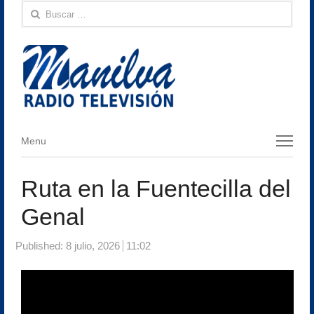
Buscar:
Menu
Menu
Ruta en la Fuentecilla del
Genal
Published:
8 julio, 2026
11:02