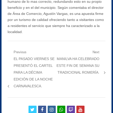
humano de lo mas correcto, redundando esto en su propio
beneficio y en el del municipio. Según comentaba el director
de Área de Comercio, Agustín Vargas, es una apuesta firme
por un turismo de calidad ofreciendo tanto a visitantes como
a residentes el servicio que siempre ha caracterizado a la
localidad.
Navegación
Previous
Next
Previous
Next
EL PASADO VIERNES SE
MANILVA HA CELEBRADO
de
post:
post:
PRESENTÓ EL CARTEL
ESTE FIN DE SEMANA SU
entradas
PARA LA DÉCIMA
TRADICIONAL ROMERÍA.
EDICIÓN DE LA NOCHE
CARNAVALESCA.
twitter
facebook
instagram
whatsapp
twitch
youtube