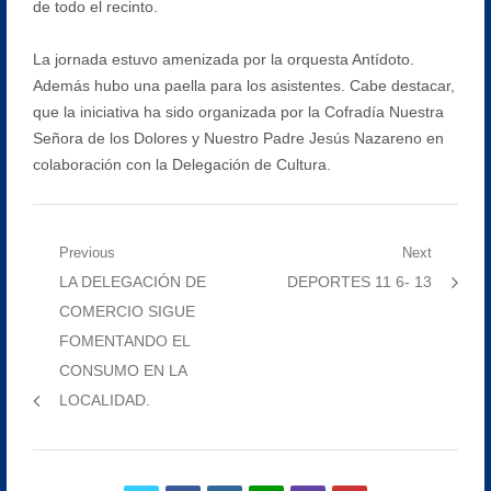
de todo el recinto.
La jornada estuvo amenizada por la orquesta Antídoto.
Además hubo una paella para los asistentes. Cabe destacar,
que la iniciativa ha sido organizada por la Cofradía Nuestra
Señora de los Dolores y Nuestro Padre Jesús Nazareno en
colaboración con la Delegación de Cultura.
Navegación
Previous
Next
Previous
Next
LA DELEGACIÓN DE
DEPORTES 11 6- 13
de
post:
post:
COMERCIO SIGUE
entradas
FOMENTANDO EL
CONSUMO EN LA
LOCALIDAD.