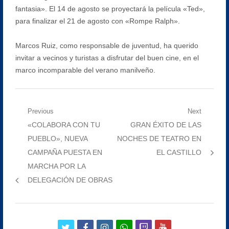
fantasia». El 14 de agosto se proyectará la película «Ted»,
para finalizar el 21 de agosto con «Rompe Ralph».
Marcos Ruiz, como responsable de juventud, ha querido
invitar a vecinos y turistas a disfrutar del buen cine, en el
marco incomparable del verano manilveño.
Navegación
Previous
Next
Previous
Next
«COLABORA CON TU
GRAN ÉXITO DE LAS
de
post:
post:
PUEBLO», NUEVA
NOCHES DE TEATRO EN
entradas
CAMPAÑA PUESTA EN
EL CASTILLO
MARCHA POR LA
DELEGACIÓN DE OBRAS
twitter
facebook
instagram
whatsapp
twitch
youtube