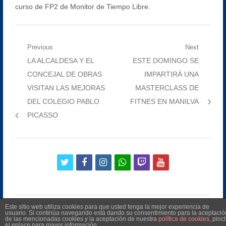
curso de FP2 de Monitor de Tiempo Libre.
Navegación
Previous
Next
Previous
Next
LA ALCALDESA Y EL
ESTE DOMINGO SE
de
post:
post:
CONCEJAL DE OBRAS
IMPARTIRÁ UNA
entradas
VISITAN LAS MEJORAS
MASTERCLASS DE
DEL COLEGIO PABLO
FITNES EN MANILVA
PICASSO
twitter
facebook
instagram
whatsapp
twitch
youtube
Este sitio web utiliza cookies para que usted tenga la mejor experiencia de
usuario. Si continúa navegando está dando su consentimiento para la aceptació
de las mencionadas cookies y la aceptación de nuestra
política de cookies
, pinc
el enlace para mayor información.