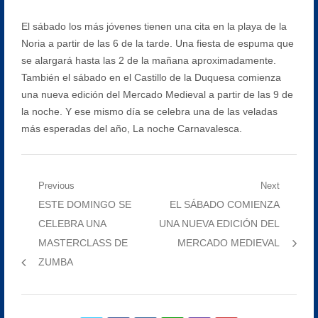
El sábado los más jóvenes tienen una cita en la playa de la
Noria a partir de las 6 de la tarde. Una fiesta de espuma que
se alargará hasta las 2 de la mañana aproximadamente.
También el sábado en el Castillo de la Duquesa comienza
una nueva edición del Mercado Medieval a partir de las 9 de
la noche. Y ese mismo día se celebra una de las veladas
más esperadas del año, La noche Carnavalesca.
Navegación
Previous
Next
Previous
Next
ESTE DOMINGO SE
EL SÁBADO COMIENZA
de
post:
post:
CELEBRA UNA
UNA NUEVA EDICIÓN DEL
entradas
MASTERCLASS DE
MERCADO MEDIEVAL
ZUMBA