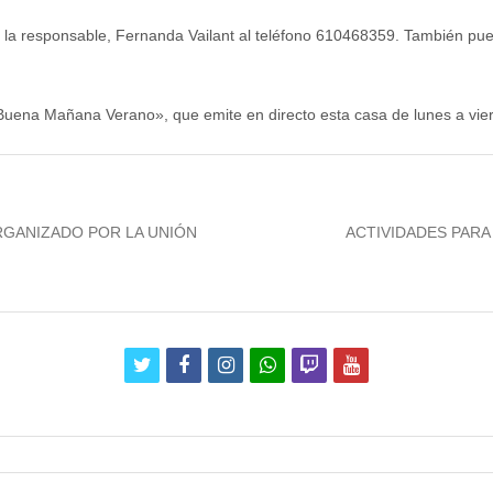
a responsable, Fernanda Vailant al teléfono 610468359. También puede
uena Mañana Verano», que emite en directo esta casa de lunes a vier
Next
RGANIZADO POR LA UNIÓN
ACTIVIDADES PAR
post:
twitter
facebook
instagram
whatsapp
twitch
youtube