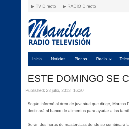
▶ TV Directo
▶ RADIO Directo
Inicio
Noticias
Plenos
Radio
Telev
ESTE DOMINGO SE 
Published:
23 julio, 2013
16:20
Según informó al área de juventud que dirige, Marcos R
destinará al banco de alimentos para ayudar a las fami
Serán dos horas de masterclass donde se combinará la di