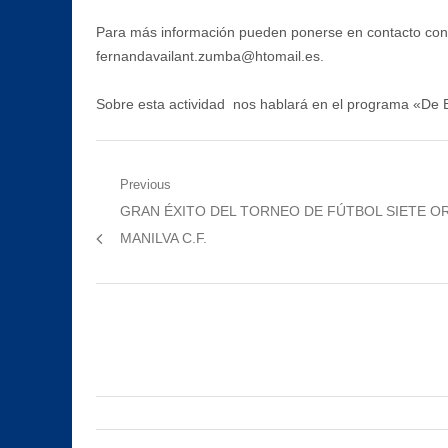
Para más información pueden ponerse en contacto con l
fernandavailant.zumba@htomail.es.
Sobre esta actividad nos hablará en el programa «De B
Navegación
Previous
Previous
GRAN ÉXITO DEL TORNEO DE FÚTBOL SIETE O
de
post:
MANILVA C.F.
entradas