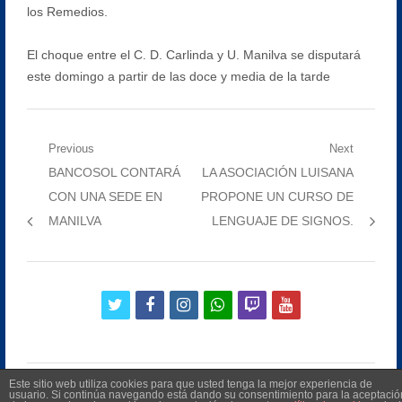
los Remedios.
El choque entre el C. D. Carlinda y U. Manilva se disputará
este domingo a partir de las doce y media de la tarde
Navegación
Previous
Next
Previous
Next
BANCOSOL CONTARÁ
LA ASOCIACIÓN LUISANA
de
post:
post:
CON UNA SEDE EN
PROPONE UN CURSO DE
entradas
MANILVA
LENGUAJE DE SIGNOS.
twitter
facebook
instagram
whatsapp
twitch
youtube
Este sitio web utiliza cookies para que usted tenga la mejor experiencia de
usuario. Si continúa navegando está dando su consentimiento para la aceptació