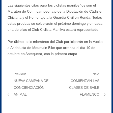
Las siguientes citas para los ciclistas manilveños son el
Maratón de Coín, campeonato de la Diputación de Cádiz en
Chiclana y el Homenaje a la Guardia Civil en Ronda. Todas
estas pruebas se celebrarán el próximo domingo y en cada
una de ellas el Club Ciclista Manilva estará representado.
Por último, seis miembros del Club participarán en la Vuelta
a Andalucía de Mountain Bike que arranca el día 10 de
octubre en Antequera, con la primera etapa.
Navegación
Previous
Next
Previous
Next
NUEVA CAMPAÑA DE
COMIENZAN LAS
de
post:
post:
CONCIENCIACIÓN
CLASES DE BAILE
entradas
ANIMAL
FLAMENCO