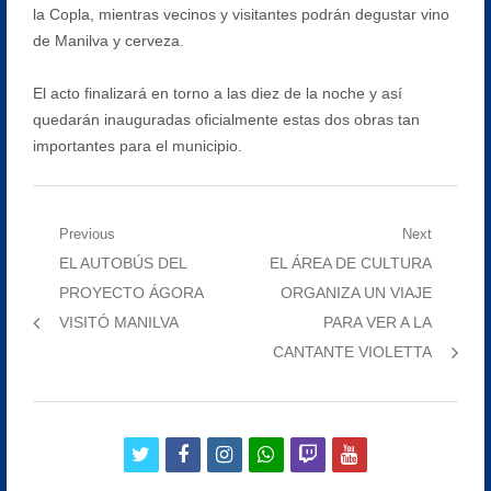
la Copla, mientras vecinos y visitantes podrán degustar vino
de Manilva y cerveza.
El acto finalizará en torno a las diez de la noche y así
quedarán inauguradas oficialmente estas dos obras tan
importantes para el municipio.
Navegación
Previous
Next
Previous
Next
EL AUTOBÚS DEL
EL ÁREA DE CULTURA
de
post:
post:
PROYECTO ÁGORA
ORGANIZA UN VIAJE
entradas
VISITÓ MANILVA
PARA VER A LA
CANTANTE VIOLETTA
twitter
facebook
instagram
whatsapp
twitch
youtube