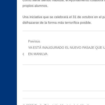
Como viene siendo habitual, el Ayuntamiento colabora co
propios alumnos.
Una iniciativa que se celebrará el 31 de octubre en el p
disfrazarse de la forma más terrorífica posible.
Navegación
Previous
Previous
YA ESTÁ INAUGURADO EL NUEVO PASAJE QUE U
de
post:
EN MANILVA
entradas