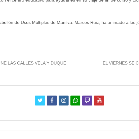
n el centro educativo para ayudarles en su viaje de fin de curso y todo
abellón de Usos Múltiples de Manilva. Marcos Ruiz, ha animado a los jóve
Next
NE LAS CALLES VELA Y DUQUE
EL VIERNES SE 
post:
twitter
facebook
instagram
whatsapp
twitch
youtube