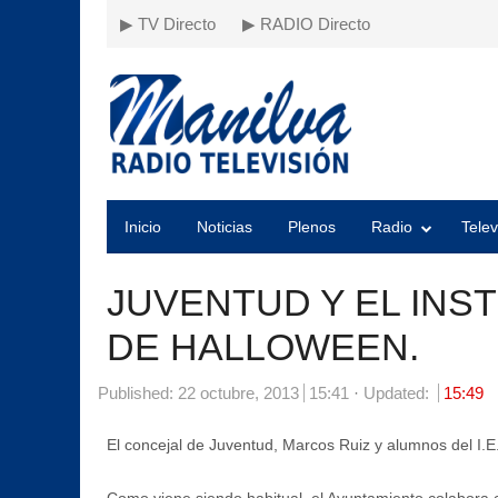
▶ TV Directo
▶ RADIO Directo
Inicio
Noticias
Plenos
Radio
Telev
JUVENTUD Y EL INS
DE HALLOWEEN.
Published:
22 octubre, 2013
15:41
Updated:
15:49
El concejal de Juventud, Marcos Ruiz y alumnos del I.E