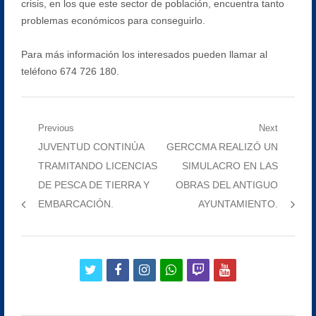
crisis, en los que este sector de población, encuentra tanto
problemas económicos para conseguirlo.
Para más información los interesados pueden llamar al
teléfono 674 726 180.
Navegación
Previous
Next
Previous
Next
JUVENTUD CONTINÚA
GERCCMA REALIZÓ UN
de
post:
post:
TRAMITANDO LICENCIAS
SIMULACRO EN LAS
entradas
DE PESCA DE TIERRA Y
OBRAS DEL ANTIGUO
EMBARCACIÓN.
AYUNTAMIENTO.
twitter
facebook
instagram
whatsapp
twitch
youtube