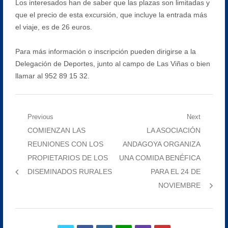
Los interesados han de saber que las plazas son limitadas y
que el precio de esta excursión, que incluye la entrada más
el viaje, es de 26 euros.
Para más información o inscripción pueden dirigirse a la
Delegación de Deportes, junto al campo de Las Viñas o bien
llamar al 952 89 15 32.
Navegación
Previous
Next
Previous
Next
COMIENZAN LAS
LA ASOCIACIÓN
de
post:
post:
REUNIONES CON LOS
ANDAGOYA ORGANIZA
entradas
PROPIETARIOS DE LOS
UNA COMIDA BENÉFICA
DISEMINADOS RURALES
PARA EL 24 DE
NOVIEMBRE