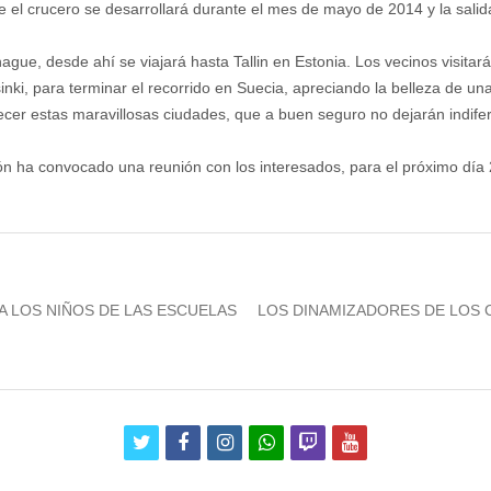
 el crucero se desarrollará durante el mes de mayo de 2014 y la salida
gue, desde ahí se viajará hasta Tallin en Estonia. Los vecinos visita
nki, para terminar el recorrido en Suecia, apreciando la belleza de un
ecer estas maravillosas ciudades, que a buen seguro no dejarán indife
n ha convocado una reunión con los interesados, para el próximo día 26
Next
 LOS NIÑOS DE LAS ESCUELAS
LOS DINAMIZADORES DE LOS 
post:
twitter
facebook
instagram
whatsapp
twitch
youtube