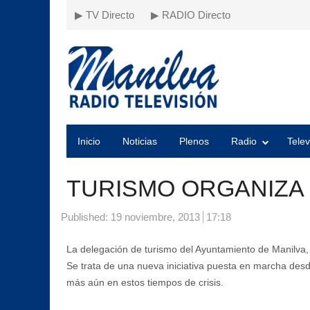
▶ TV Directo
▶ RADIO Directo
Inicio
Noticias
Plenos
Radio
Telev
TURISMO ORGANIZA
Published:
19 noviembre, 2013
17:18
La delegación de turismo del Ayuntamiento de Manilva, h
Se trata de una nueva iniciativa puesta en marcha desde 
más aún en estos tiempos de crisis.