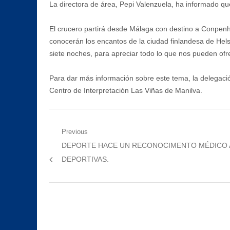
La directora de área, Pepi Valenzuela, ha informado que
El crucero partirá desde Málaga con destino a Conpenha
conocerán los encantos de la ciudad finlandesa de Helsi
siete noches, para apreciar todo lo que nos pueden ofr
Para dar más información sobre este tema, la delegació
Centro de Interpretación Las Viñas de Manilva.
Navegación
Previous
Previous
DEPORTE HACE UN RECONOCIMENTO MÉDICO A
de
post:
DEPORTIVAS.
entradas