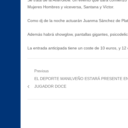
Se trata de la AfterGlow. Un evento que dará comienzo a
Mujeres Hombres y viceversa, Santana y Víctor.
Como dj de la noche actuarán Juanma Sánchez de Plató
Además habrá showglow, pantallas gigantes, psicodelics
La entrada anticipada tiene un coste de 10 euros, y 12 e
Navegación
Previous
Previous
EL DEPORTE MANILVEÑO ESTARÁ PRESENTE EN
de
post:
JUGADOR DOCE
entradas