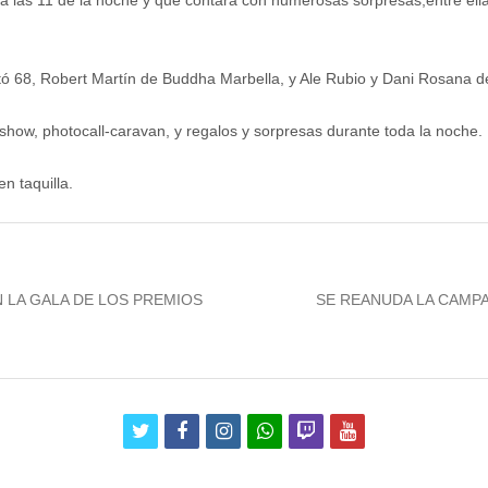
 las 11 de la noche y que contará con numerosas sorpresas,entre ellas,
 68, Robert Martín de Buddha Marbella, y Ale Rubio y Dani Rosana de
how, photocall-caravan, y regalos y sorpresas durante toda la noche.
n taquilla.
Next
 LA GALA DE LOS PREMIOS
SE REANUDA LA CAMP
post:
twitter
facebook
instagram
whatsapp
twitch
youtube