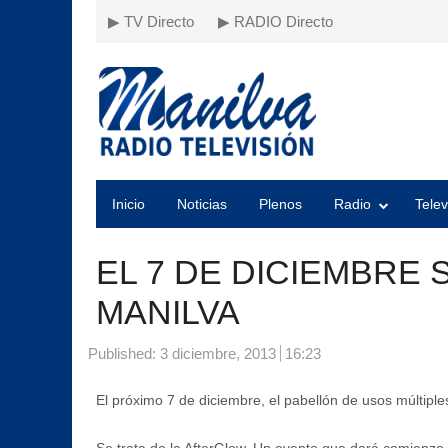
▶ TV Directo
▶ RADIO Directo
Inicio
Noticias
Plenos
Radio
Telev
EL 7 DE DICIEMBRE
MANILVA
Published:
3 diciembre, 2013
16:23
El próximo 7 de diciembre, el pabellón de usos múltipl