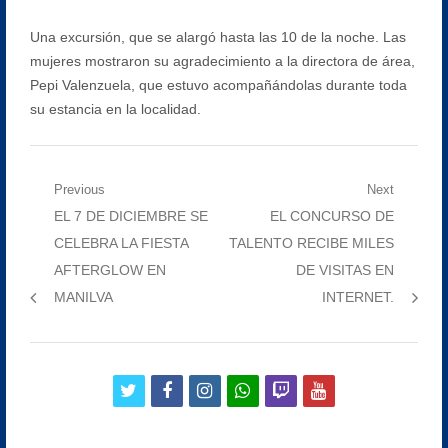
Una excursión, que se alargó hasta las 10 de la noche. Las
mujeres mostraron su agradecimiento a la directora de área,
Pepi Valenzuela, que estuvo acompañándolas durante toda
su estancia en la localidad.
Navegación
Previous
Next
Previous
Next
EL 7 DE DICIEMBRE SE
EL CONCURSO DE
de
post:
post:
CELEBRA LA FIESTA
TALENTO RECIBE MILES
entradas
AFTERGLOW EN
DE VISITAS EN
MANILVA
INTERNET.
twitter
facebook
instagram
whatsapp
twitch
youtube