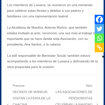
Los miembros de Luisana, se reunieron en una merienda
para celebrar estas fiestas y deleitar a sus padres y
familiares con una representación teatral.
La Alcaldesa de Manilva, Antonia Muñoz, que también
estaba invitada al acto, reconoció, una vez más el trabajo tan
importante que se hace desde esta Asociación, con su
presidenta, Ana Santos, a la cabeza.
La edil responsable de Bienestar Social, también estuvo
acompañando a los miembros de Luisana y disfrutando de la
obra preparada para la ocasión.
Navegación
Previous
Next
Previous
Next
VECINOS DE MANILVA
LAS ASOCIACIONES DE
de
post:
post:
VISITAN LA FERIA DE LA
PENSIONISTAS
entradas
CHACINA
CELEBRAN LA NAVIDAD