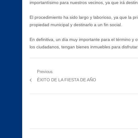
importantísimo para nuestros vecinos, ya que irá destin
El procedimiento ha sido largo y laborioso, ya que la 
propiedad municipal y destinarlo a un fin social.
En definitiva, un día muy importante para el término y 
los ciudadanos, tengan bienes inmuebles para disfrutar
Navegación
Previous
Previous
ÉXITO DE LA FIESTA DE AÑO
de
post:
entradas