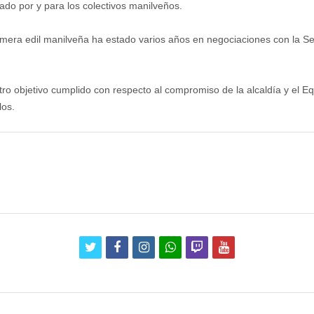
ado por y para los colectivos manilveños.
primera edil manilveña ha estado varios años en negociaciones con la S
otro objetivo cumplido con respecto al compromiso de la alcaldía y el 
los.
twitter
facebook
instagram
whatsapp
twitch
youtube