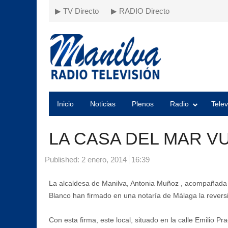
▶ TV Directo
▶ RADIO Directo
Inicio
Noticias
Plenos
Radio
Telev
LA CASA DEL MAR V
Published:
2 enero, 2014
16:39
La alcaldesa de Manilva, Antonia Muñoz , acompañada po
Blanco han firmado en una notaría de Málaga la revers
Con esta firma, este local, situado en la calle Emilio 