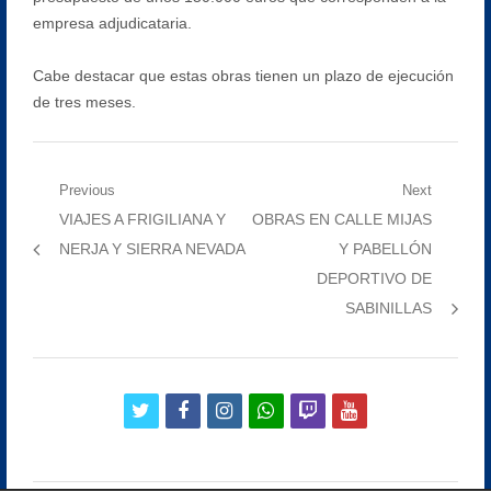
empresa adjudicataria.
Cabe destacar que estas obras tienen un plazo de ejecución
de tres meses.
Navegación
Previous
Next
Previous
Next
VIAJES A FRIGILIANA Y
OBRAS EN CALLE MIJAS
de
post:
post:
NERJA Y SIERRA NEVADA
Y PABELLÓN
entradas
DEPORTIVO DE
SABINILLAS
twitter
facebook
instagram
whatsapp
twitch
youtube