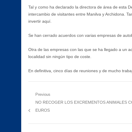
Tal y como ha declarado la directora de área de esta D
intercambio de visitantes entre Manilva y Archidona. 
invertir aquí.
Se han cerrado acuerdos con varias empresas de autobu
Otra de las empresas con las que se ha llegado a un acu
localidad sin ningún tipo de coste.
En definitiva, cinco días de reuniones y de mucho trab
Navegación
Previous
Previous
NO RECOGER LOS EXCREMENTOS ANIMALES CO
de
post:
EUROS
entradas