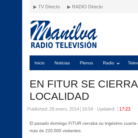
▶ TV Directo
▶ RADIO Directo
Inicio
Noticias
Plenos
Radio
Telev
EN FITUR SE CIERR
LOCALIDAD
Published:
28 enero, 2014
16:54
Updated:
17:23
El pasado domingo FITUR cerraba su trigésimo cuarta 
más de 220.000 visitantes.