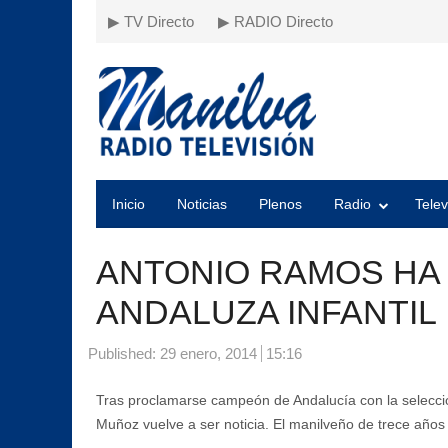
▶ TV Directo
▶ RADIO Directo
Inicio
Noticias
Plenos
Radio
Telev
ANTONIO RAMOS HA
ANDALUZA INFANTIL
Published:
29 enero, 2014
15:16
Tras proclamarse campeón de Andalucía con la selecci
Muñoz vuelve a ser noticia. El manilveño de trece años