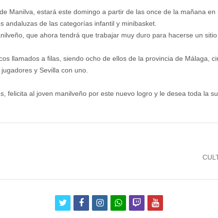
o de Manilva, estará este domingo a partir de las once de la mañana e
 andaluzas de las categorías infantil y minibasket.
nilveño, que ahora tendrá que trabajar muy duro para hacerse un siti
cos llamados a filas, siendo ocho de ellos de la provincia de Málaga, 
jugadores y Sevilla con uno.
, felicita al joven manilveño por este nuevo logro y le desea toda la s
Next
CUL
post:
twitter
facebook
instagram
whatsapp
twitch
youtube