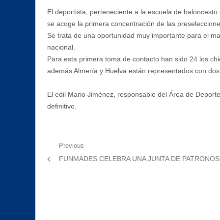
El deportista, perteneciente a la escuela de baloncest
se acoge la primera concentración de las preselecciones
Se trata de una oportunidad muy importante para el ma
nacional.
Para esta primera toma de contacto han sido 24 los chi
además Almería y Huelva están representados con dos 
El edil Mario Jiménez, responsable del Área de Deportes
definitivo.
Navegación
Previous
Previous
FUNMADES CELEBRA UNA JUNTA DE PATRONOS
de
post:
entradas