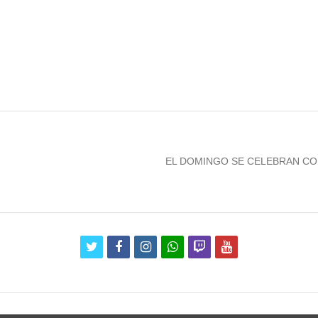
Next
EL DOMINGO SE CELEBRAN CO
post:
twitter
facebook
instagram
whatsapp
twitch
youtube