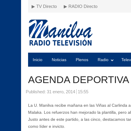
▶ TV Directo
▶ RADIO Directo
Inicio
Noticias
Plenos
Radio
Telev
AGENDA DEPORTIVA 
Published:
31 enero, 2014
15:55
La U. Manilva recibe mañana en las Viñas al Carlinda a 
Malaka. Los refuerzos han mejorado la plantilla, pero 
Justo antes de este partido, a las cinco, destacamos tam
como líder e invicto.