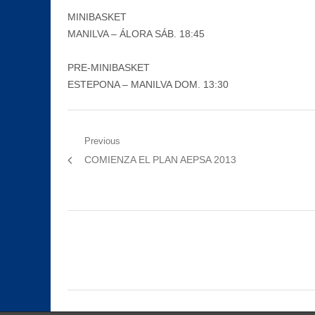
MINIBASKET
MANILVA – ÁLORA SÁB. 18:45
PRE-MINIBASKET
ESTEPONA – MANILVA DOM. 13:30
Navegación
Previous
Previous
COMIENZA EL PLAN AEPSA 2013
de
post:
entradas