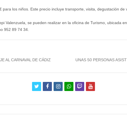
€ para los niños. Este precio incluye transporte, visita, degustación de
epi Valenzuela, se pueden realizar en la oficina de Turismo, ubicada e
ono 952 89 74 34.
Next
JE AL CARNAVAL DE CÁDIZ
UNAS 50 PERSONAS ASIS
post:
twitter
facebook
instagram
whatsapp
twitch
youtube