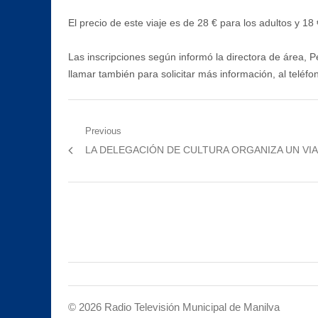
El precio de este viaje es de 28 € para los adultos y 18 
Las inscripciones según informó la directora de área, P
llamar también para solicitar más información, al teléf
Navegación
Previous
Previous
LA DELEGACIÓN DE CULTURA ORGANIZA UN VIA
de
post:
entradas
©
2026
Radio Televisión Municipal de Manilva