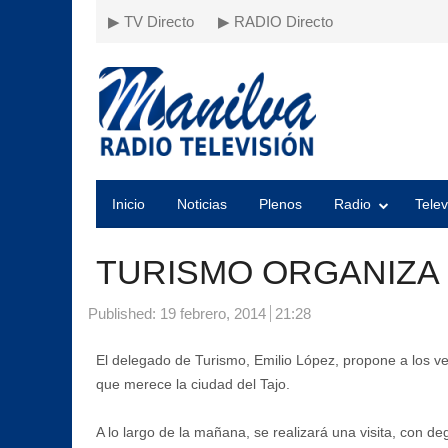
▶ TV Directo
▶ RADIO Directo
Inicio
Noticias
Plenos
Radio
Telev
TURISMO ORGANIZA 
Published:
19 febrero, 2014
21:28
El delegado de Turismo, Emilio López, propone a los v
que merece la ciudad del Tajo.
A lo largo de la mañana, se realizará una visita, con 