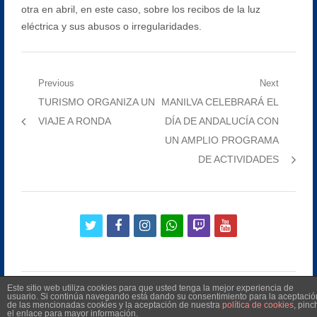
otra en abril, en este caso, sobre los recibos de la luz
eléctrica y sus abusos o irregularidades.
Navegación
Previous
Next
Previous
Next
TURISMO ORGANIZA UN
MANILVA CELEBRARÁ EL
de
post:
post:
VIAJE A RONDA
DÍA DE ANDALUCÍA CON
entradas
UN AMPLIO PROGRAMA
DE ACTIVIDADES
twitter
facebook
instagram
whatsapp
twitch
youtube
Este sitio web utiliza cookies para que usted tenga la mejor experiencia de
usuario. Si continúa navegando está dando su consentimiento para la aceptació
de las mencionadas cookies y la aceptación de nuestra
política de cookies
, pinc
el enlace para mayor información.
©
2026
Radio Televisión Municipal de Manilva