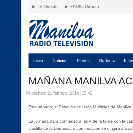
▶ TV Directo
▶ RADIO Directo
Inicio
Noticias
Plenos
Radio
Telev
MAÑANA MANILVA A
Published:
21 febrero, 2014
15:42
Este sábado, el Pabellón de Usos Múltiples de Manilva 
La jornada dará comienzo a las 4 de la tarde con la cab
Castillo de la Duquesa; a continuación se dirigirá a San