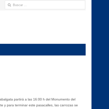
Buscar:
cabalgata partirá a las 16:00 h del Monumento del
nte y para terminar este pasacalles, las carrozas se