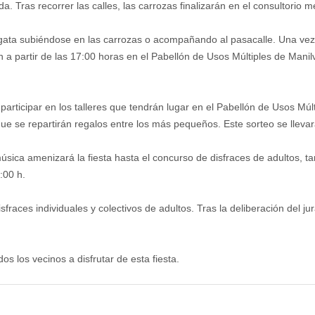
a. Tras recorrer las calles, las carrozas finalizarán en el consultorio 
gata subiéndose en las carrozas o acompañando al pasacalle. Una vez f
 a partir de las 17:00 horas en el Pabellón de Usos Múltiples de Manilv
articipar en los talleres que tendrán lugar en el Pabellón de Usos Múlti
e se repartirán regalos entre los más pequeños. Este sorteo se llevará
 música amenizará la fiesta hasta el concurso de disfraces de adultos, t
:00 h.
sfraces individuales y colectivos de adultos. Tras la deliberación del 
os los vecinos a disfrutar de esta fiesta.